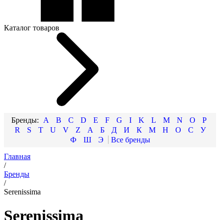
Каталог товаров
A
B
C
D
E
F
G
I
K
L
M
N
O
P
R
S
T
U
V
Z
А
Б
Д
И
К
М
Н
О
С
У
Ф
Ш
Э
Главная
/
Бренды
/
Serenissima
Serenissima