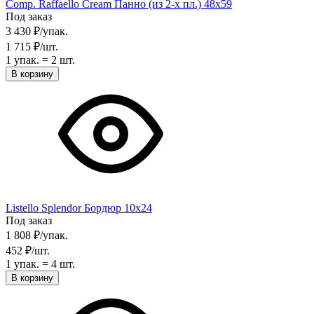
Comp. Raffaello Cream Панно (из 2-х пл.) 48х59
Под заказ
3 430
₽
/
упак.
1 715
₽
/
шт.
1 упак.
=
2
шт.
В корзину
Listello Splendor Бордюр 10х24
Под заказ
1 808
₽
/
упак.
452
₽
/
шт.
1 упак.
=
4
шт.
В корзину