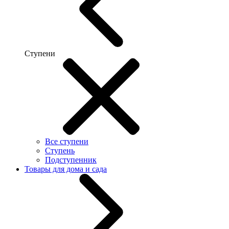
Ступени
Все ступени
Ступень
Подступенник
Товары для дома и сада