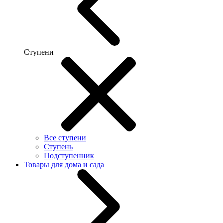
Ступени
Все ступени
Ступень
Подступенник
Товары для дома и сада