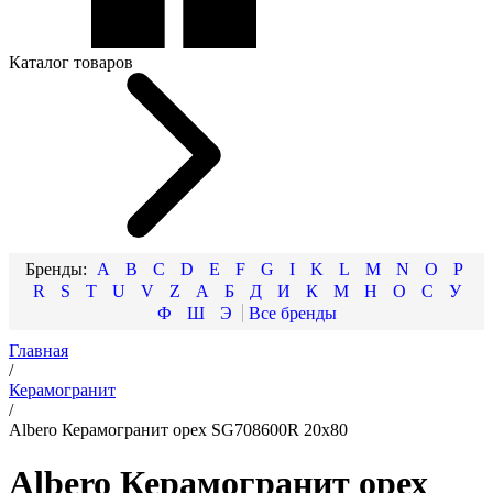
Каталог товаров
A
B
C
D
E
F
G
I
K
L
M
N
O
P
R
S
T
U
V
Z
А
Б
Д
И
К
М
Н
О
С
У
Ф
Ш
Э
Главная
/
Керамогранит
/
Albero Керамогранит орех SG708600R 20х80
Albero Керамогранит орех