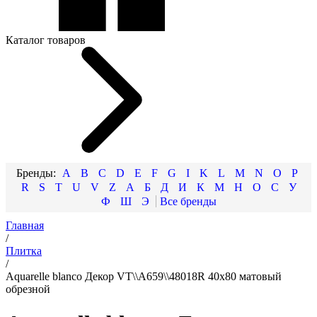
Каталог товаров
A
B
C
D
E
F
G
I
K
L
M
N
O
P
R
S
T
U
V
Z
А
Б
Д
И
К
М
Н
О
С
У
Ф
Ш
Э
Главная
/
Плитка
/
Aquarelle blanco Декор VT\\A659\\48018R 40x80 матовый
обрезной