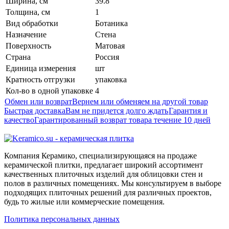
Ширина, см
39.8
Толщина, см
1
Вид обработки
Ботаника
Назначение
Стена
Поверхность
Матовая
Страна
Россия
Единица измерения
шт
Кратность отгрузки
упаковка
Кол-во в одной упаковке
4
Обмен или возврат
Вернем или обменяем на другой товар
Быстрая доставка
Вам не придется долго ждать
Гарантия и
качество
Гарантированный возврат товара течение 10 дней
Компания Керамико, специализирующаяся на продаже
керамической плитки, предлагает широкий ассортимент
качественных плиточных изделий для облицовки стен и
полов в различных помещениях. Мы консультируем в выборе
подходящих плиточных решений для различных проектов,
будь то жилые или коммерческие помещения.
Политика персональных данных