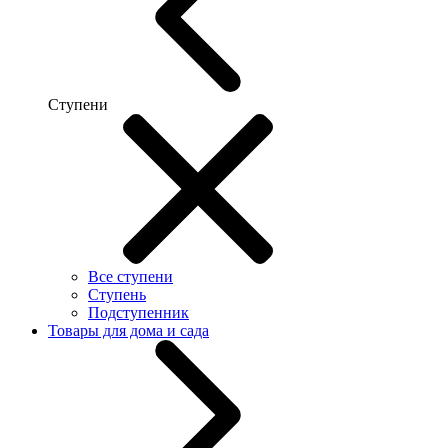
Ступени
Все ступени
Ступень
Подступенник
Товары для дома и сада