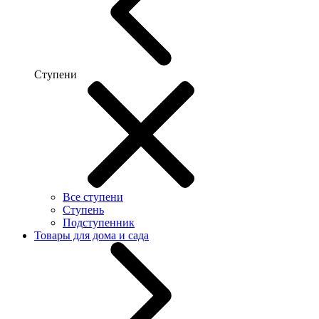
Ступени
Все ступени
Ступень
Подступенник
Товары для дома и сада