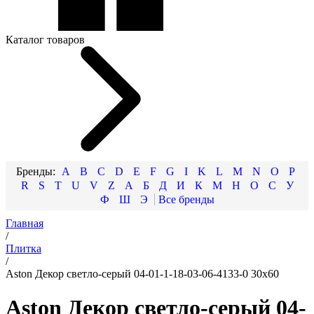
Каталог товаров
A
B
C
D
E
F
G
I
K
L
M
N
O
P
R
S
T
U
V
Z
А
Б
Д
И
К
М
Н
О
С
У
Ф
Ш
Э
Главная
/
Плитка
/
Aston Декор светло-серый 04-01-1-18-03-06-4133-0 30х60
Aston Декор светло-серый 04-