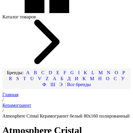
Каталог товаров
A
B
C
D
E
F
G
I
K
L
M
N
O
P
R
S
T
U
V
Z
А
Б
Д
И
К
М
Н
О
С
У
Ф
Ш
Э
Главная
/
Керамогранит
/
Atmosphere Cristal Керамогранит белый 80х160 полированный
Atmosphere Cristal