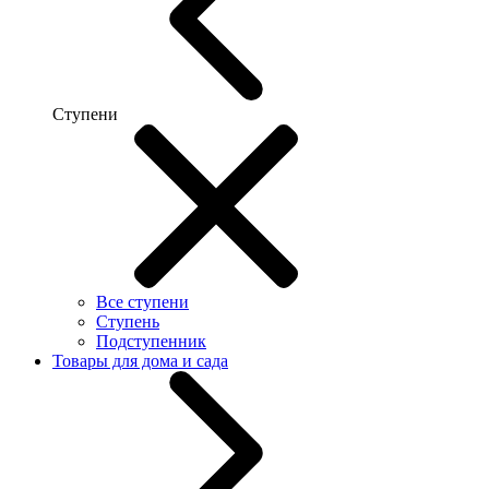
Ступени
Все ступени
Ступень
Подступенник
Товары для дома и сада