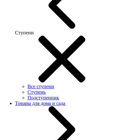
Ступени
Все ступени
Ступень
Подступенник
Товары для дома и сада