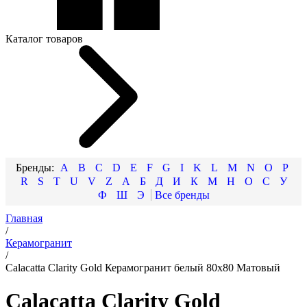
Каталог товаров
A
B
C
D
E
F
G
I
K
L
M
N
O
P
R
S
T
U
V
Z
А
Б
Д
И
К
М
Н
О
С
У
Ф
Ш
Э
Главная
/
Керамогранит
/
Calacatta Clarity Gold Керамогранит белый 80х80 Матовый
Calacatta Clarity Gold