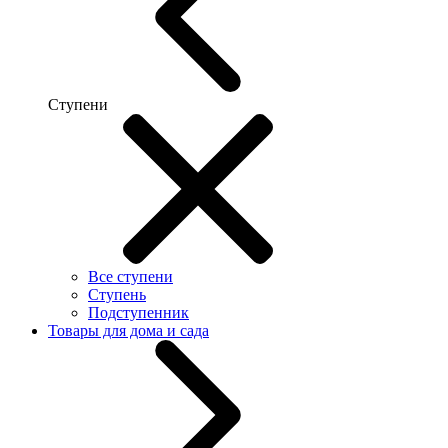
Ступени
Все ступени
Ступень
Подступенник
Товары для дома и сада