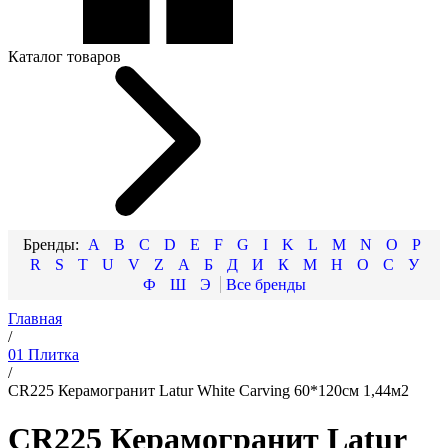
Каталог товаров
A
B
C
D
E
F
G
I
K
L
M
N
O
P
R
S
T
U
V
Z
А
Б
Д
И
К
М
Н
О
С
У
Ф
Ш
Э
Главная
/
01 Плитка
/
CR225 Керамогранит Latur White Carving 60*120см 1,44м2
CR225 Керамогранит Latur