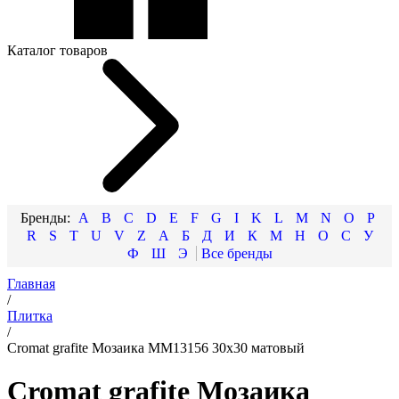
Каталог товаров
A
B
C
D
E
F
G
I
K
L
M
N
O
P
R
S
T
U
V
Z
А
Б
Д
И
К
М
Н
О
С
У
Ф
Ш
Э
Главная
/
Плитка
/
Cromat grafite Мозаика MM13156 30x30 матовый
Cromat grafite Мозаика