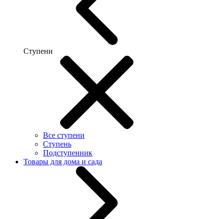
Ступени
Все ступени
Ступень
Подступенник
Товары для дома и сада