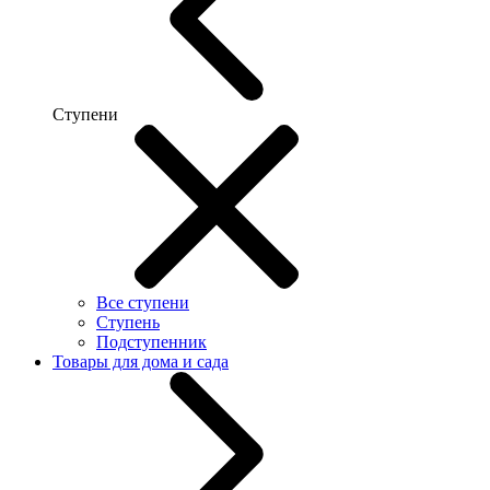
Ступени
Все ступени
Ступень
Подступенник
Товары для дома и сада