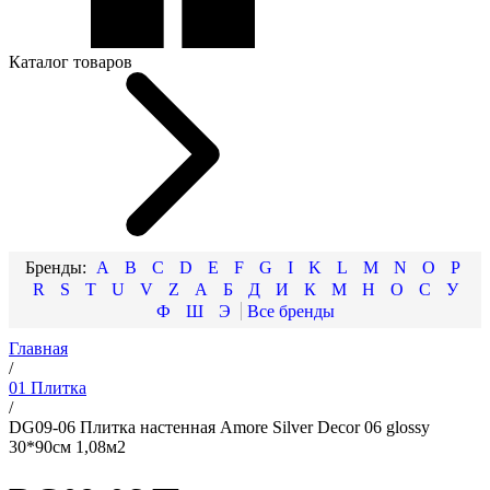
Каталог товаров
A
B
C
D
E
F
G
I
K
L
M
N
O
P
R
S
T
U
V
Z
А
Б
Д
И
К
М
Н
О
С
У
Ф
Ш
Э
Главная
/
01 Плитка
/
DG09-06 Плитка настенная Amore Silver Decor 06 glossy
30*90см 1,08м2