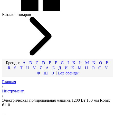
Каталог товаров
A
B
C
D
E
F
G
I
K
L
M
N
O
P
R
S
T
U
V
Z
А
Б
Д
И
К
М
Н
О
С
У
Ф
Ш
Э
Главная
/
Инструмент
/
Электрическая полировальная машина 1200 Вт 180 мм Ronix
6110