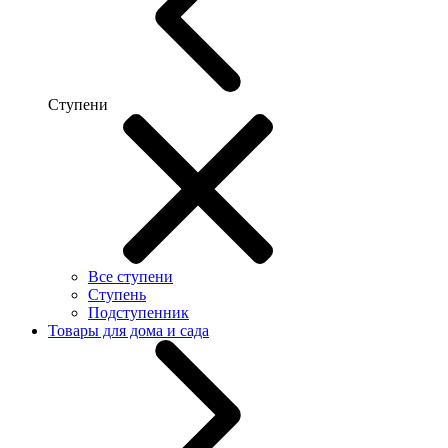
Ступени
Все ступени
Ступень
Подступенник
Товары для дома и сада