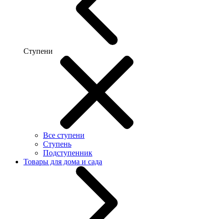
Ступени
Все ступени
Ступень
Подступенник
Товары для дома и сада