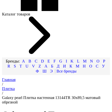
Каталог товаров
A
B
C
D
E
F
G
I
K
L
M
N
O
P
R
S
T
U
V
Z
А
Б
Д
И
К
М
Н
О
С
У
Ф
Ш
Э
Главная
/
Плитка
/
Galaxy pearl Плитка настенная 13144TR 30x89,5 матовый
обрезной