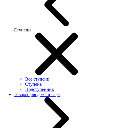
Ступени
Все ступени
Ступень
Подступенник
Товары для дома и сада