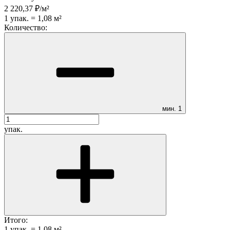
2 220,37
₽
/
м²
1
упак.
=
1,08
м²
Количество:
мин.
1
упак.
Итого:
1
упак.
=
1,08
м²