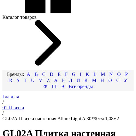
Каталог товаров
A
B
C
D
E
F
G
I
K
L
M
N
O
P
R
S
T
U
V
Z
А
Б
Д
И
К
М
Н
О
С
У
Ф
Ш
Э
Главная
/
01 Плитка
/
GL02A Плитка настенная Allure Light A 30*90см 1,08м2
GL02A Плитка настенная