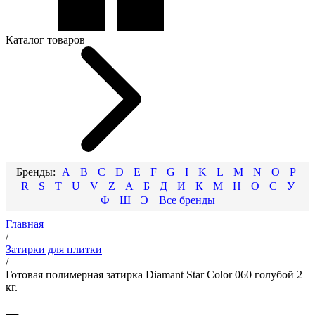
Каталог товаров
A
B
C
D
E
F
G
I
K
L
M
N
O
P
R
S
T
U
V
Z
А
Б
Д
И
К
М
Н
О
С
У
Ф
Ш
Э
Главная
/
Затирки для плитки
/
Готовая полимерная затирка Diamant Star Color 060 голубой 2
кг.