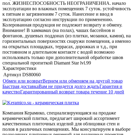
пол. ЖИЗНЕСПОСОБНОСТЬ НЕОГРАНИЧЕННА. начало
эксплуатации во влажных помещениях 7 суток. устойчивость
к пятнам и загрязнениям 7 суток. Нанесение и ввод в
эксплуатацию согласно инструкции по применению.
Колерованная продукция не подлежит возврату и обмену.
Внимание! В хаммамах (на полах), чашах бассейнов и
фонтанов, душевых поддонах (из плитки, мозаики, камня), на
горизонтальных поверхностях снаружи помещения, а именно
на открытых площадках, террасах, дорожках и т.д., при
постоянном и длительном контакте с водой возможно
использовать только при дополнительной обработке швов
специальной пропиткой Diamant Star lvl.99
Характеристики
Артикул
DS80060
Обмен или возврат
Вернем или обменяем на другой товар
Быстрая доставка
Вам не придется долго ждать
Гарантия и
качество
Гарантированный возврат товара течение 10 дней
Компания Керамико, специализирующаяся на продаже
керамической плитки, предлагает широкий ассортимент
качественных плиточных изделий для облицовки стен и
полов в различных помещениях. Мы консультируем в выборе
подходящих плиточных решений для различных проектов,