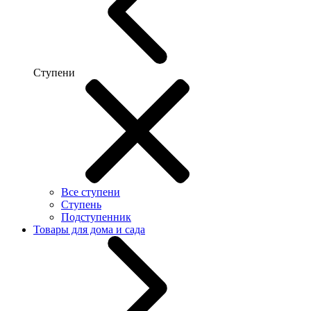
Ступени
Все ступени
Ступень
Подступенник
Товары для дома и сада