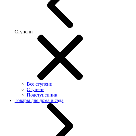
Ступени
Все ступени
Ступень
Подступенник
Товары для дома и сада