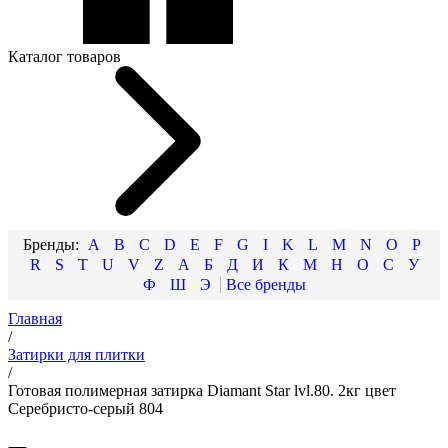
Каталог товаров
A
B
C
D
E
F
G
I
K
L
M
N
O
P
R
S
T
U
V
Z
А
Б
Д
И
К
М
Н
О
С
У
Ф
Ш
Э
Главная
/
Затирки для плитки
/
Готовая полимерная затирка Diamant Star lvl.80. 2кг цвет
Серебристо-серый 804