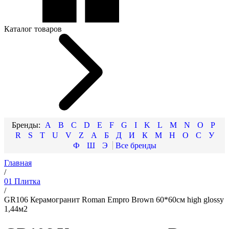
Каталог товаров
A
B
C
D
E
F
G
I
K
L
M
N
O
P
R
S
T
U
V
Z
А
Б
Д
И
К
М
Н
О
С
У
Ф
Ш
Э
Главная
/
01 Плитка
/
GR106 Керамогранит Roman Empro Brown 60*60см high glossy
1,44м2