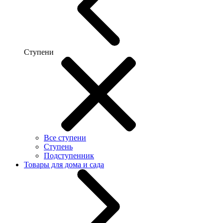
Ступени
Все ступени
Ступень
Подступенник
Товары для дома и сада