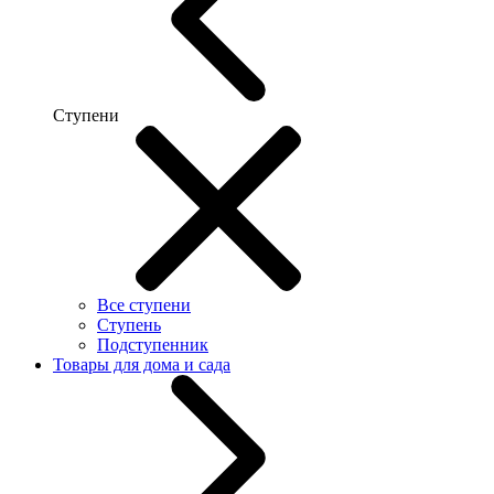
Ступени
Все ступени
Ступень
Подступенник
Товары для дома и сада