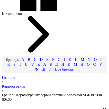
Каталог товаров
A
B
C
D
E
F
G
I
K
L
M
N
O
P
R
S
T
U
V
Z
А
Б
Д
И
К
М
Н
О
С
У
Ф
Ш
Э
Главная
/
Керамогранит
/
Гренель Керамогранит серый светлый обрезной SG638700R
60х60