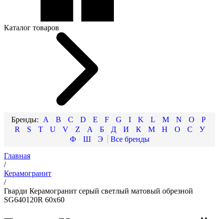
Каталог товаров
A
B
C
D
E
F
G
I
K
L
M
N
O
P
R
S
T
U
V
Z
А
Б
Д
И
К
М
Н
О
С
У
Ф
Ш
Э
Главная
/
Керамогранит
/
Гварди Керамогранит серый светлый матовый обрезной
SG640120R 60x60