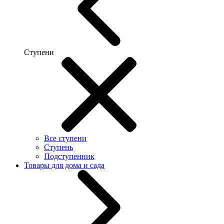
Ступени
Все ступени
Ступень
Подступенник
Товары для дома и сада