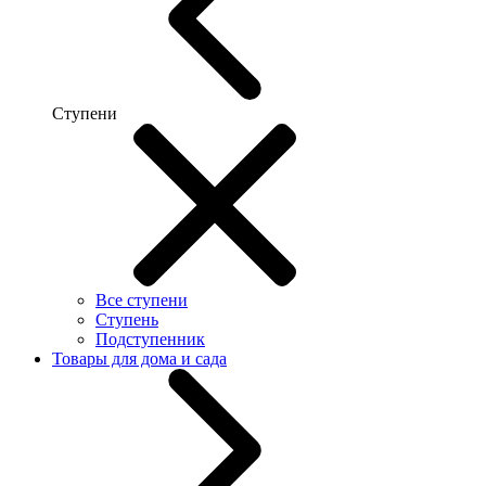
Ступени
Все ступени
Ступень
Подступенник
Товары для дома и сада