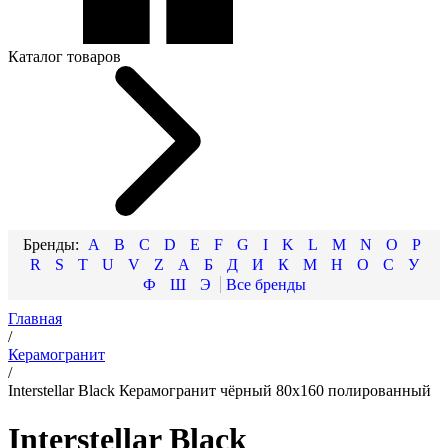
Каталог товаров
A
B
C
D
E
F
G
I
K
L
M
N
O
P
R
S
T
U
V
Z
А
Б
Д
И
К
М
Н
О
С
У
Ф
Ш
Э
Главная
/
Керамогранит
/
Interstellar Black Керамогранит чёрный 80х160 полированный
Interstellar Black