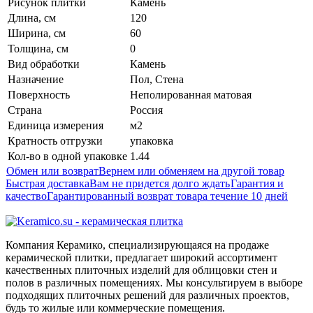
Рисунок плитки
Камень
Длина, см
120
Ширина, см
60
Толщина, см
0
Вид обработки
Камень
Назначение
Пол, Стена
Поверхность
Неполированная матовая
Страна
Россия
Единица измерения
м2
Кратность отгрузки
упаковка
Кол-во в одной упаковке
1.44
Обмен или возврат
Вернем или обменяем на другой товар
Быстрая доставка
Вам не придется долго ждать
Гарантия и
качество
Гарантированный возврат товара течение 10 дней
Компания Керамико, специализирующаяся на продаже
керамической плитки, предлагает широкий ассортимент
качественных плиточных изделий для облицовки стен и
полов в различных помещениях. Мы консультируем в выборе
подходящих плиточных решений для различных проектов,
будь то жилые или коммерческие помещения.