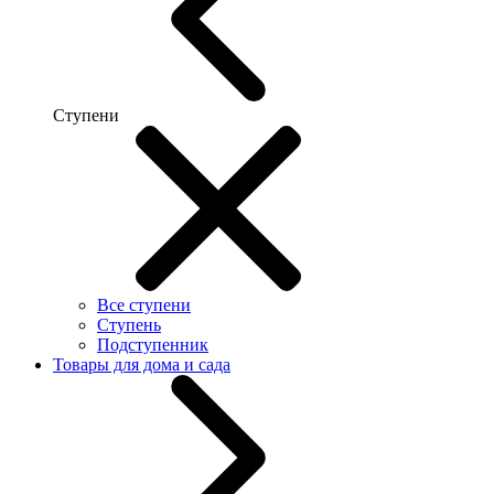
Ступени
Все ступени
Ступень
Подступенник
Товары для дома и сада