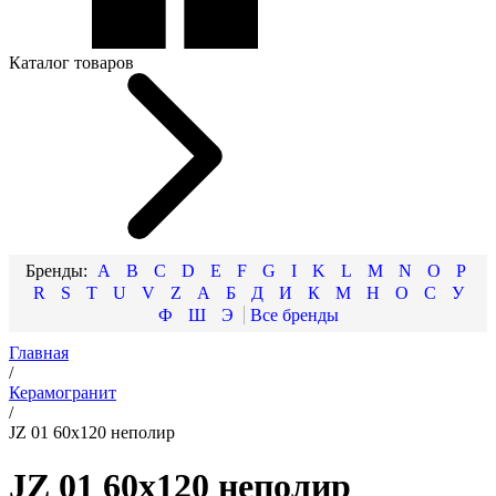
Каталог товаров
A
B
C
D
E
F
G
I
K
L
M
N
O
P
R
S
T
U
V
Z
А
Б
Д
И
К
М
Н
О
С
У
Ф
Ш
Э
Главная
/
Керамогранит
/
JZ 01 60х120 неполир
JZ 01 60х120 неполир