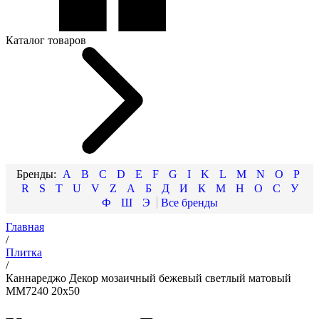
Каталог товаров
A
B
C
D
E
F
G
I
K
L
M
N
O
P
R
S
T
U
V
Z
А
Б
Д
И
К
М
Н
О
С
У
Ф
Ш
Э
Главная
/
Плитка
/
Каннареджо Декор мозаичный бежевый светлый матовый
MM7240 20x50