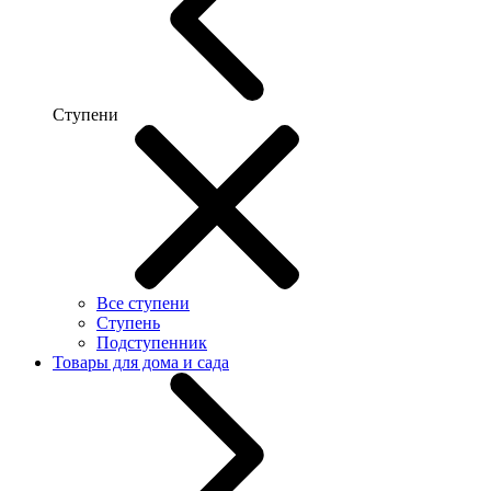
Ступени
Все ступени
Ступень
Подступенник
Товары для дома и сада