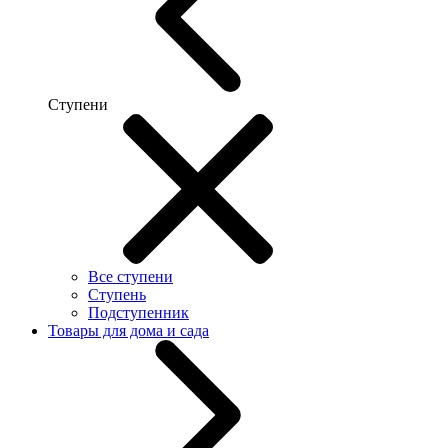
Ступени
Все ступени
Ступень
Подступенник
Товары для дома и сада