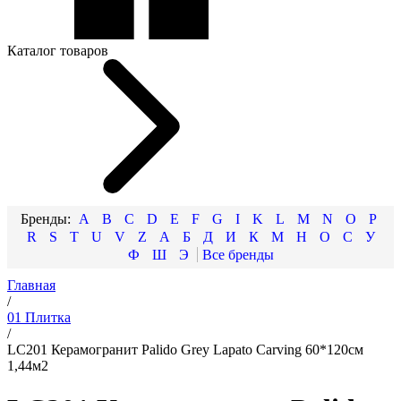
Каталог товаров
A
B
C
D
E
F
G
I
K
L
M
N
O
P
R
S
T
U
V
Z
А
Б
Д
И
К
М
Н
О
С
У
Ф
Ш
Э
Главная
/
01 Плитка
/
LC201 Керамогранит Palido Grey Lapato Carving 60*120см
1,44м2