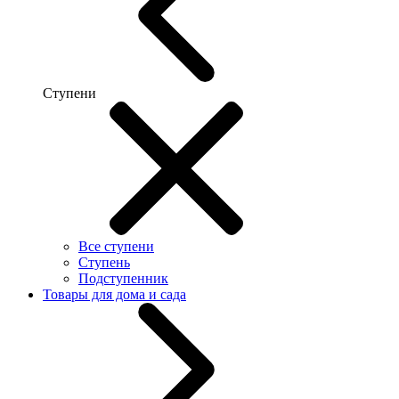
Ступени
Все ступени
Ступень
Подступенник
Товары для дома и сада