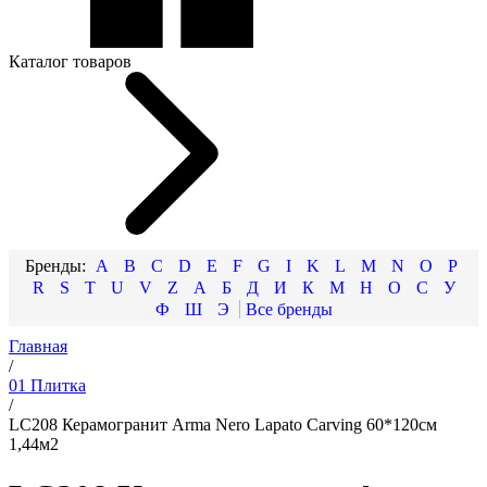
Каталог товаров
A
B
C
D
E
F
G
I
K
L
M
N
O
P
R
S
T
U
V
Z
А
Б
Д
И
К
М
Н
О
С
У
Ф
Ш
Э
Главная
/
01 Плитка
/
LC208 Керамогранит Arma Nero Lapato Carving 60*120см
1,44м2