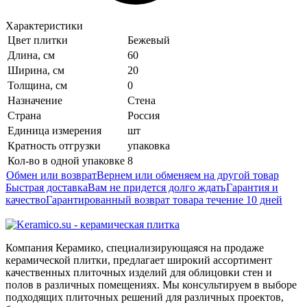
Характеристики
Цвет плитки
Бежевый
Длина, см
60
Ширина, см
20
Толщина, см
0
Назначение
Стена
Страна
Россия
Единица измерения
шт
Кратность отгрузки
упаковка
Кол-во в одной упаковке
8
Обмен или возврат
Вернем или обменяем на другой товар
Быстрая доставка
Вам не придется долго ждать
Гарантия и
качество
Гарантированный возврат товара течение 10 дней
Компания Керамико, специализирующаяся на продаже
керамической плитки, предлагает широкий ассортимент
качественных плиточных изделий для облицовки стен и
полов в различных помещениях. Мы консультируем в выборе
подходящих плиточных решений для различных проектов,