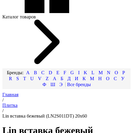
Каталог товаров
A
B
C
D
E
F
G
I
K
L
M
N
O
P
R
S
T
U
V
Z
А
Б
Д
И
К
М
Н
О
С
У
Ф
Ш
Э
Главная
/
Плитка
/
Lin вставка бежевый (LN2S011DT) 20x60
Lin вставка бежевый