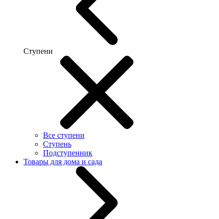
Ступени
Все ступени
Ступень
Подступенник
Товары для дома и сада