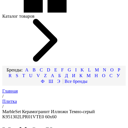
Каталог товаров
A
B
C
D
E
F
G
I
K
L
M
N
O
P
R
S
T
U
V
Z
А
Б
Д
И
К
М
Н
О
С
У
Ф
Ш
Э
Главная
/
Плитка
/
MarbleSet Керамогранит Иллюжн Темно-серый
K951302LPR01VTE0 60х60