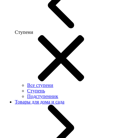
Ступени
Все ступени
Ступень
Подступенник
Товары для дома и сада