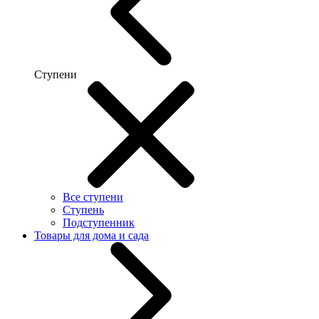
Ступени
Все ступени
Ступень
Подступенник
Товары для дома и сада