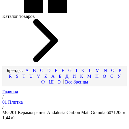
Каталог товаров
A
B
C
D
E
F
G
I
K
L
M
N
O
P
R
S
T
U
V
Z
А
Б
Д
И
К
М
Н
О
С
У
Ф
Ш
Э
Главная
/
01 Плитка
/
MG201 Керамогранит Andalusia Carbon Matt Granula 60*120см
1,44м2