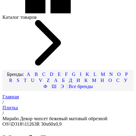
Каталог товаров
A
B
C
D
E
F
G
I
K
L
M
N
O
P
R
S
T
U
V
Z
А
Б
Д
И
К
М
Н
О
С
У
Ф
Ш
Э
Главная
/
Плитка
/
Мирабо Декор чипсет бежевый матовый обрезной
OS\\D318\\11263R 30x60x0,9