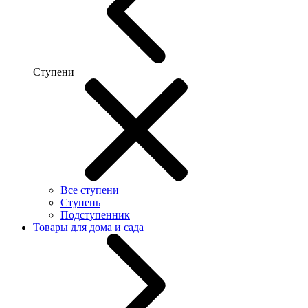
Ступени
Все ступени
Ступень
Подступенник
Товары для дома и сада