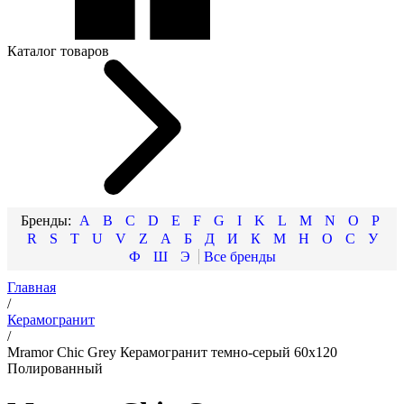
Каталог товаров
A
B
C
D
E
F
G
I
K
L
M
N
O
P
R
S
T
U
V
Z
А
Б
Д
И
К
М
Н
О
С
У
Ф
Ш
Э
Главная
/
Керамогранит
/
Mramor Chic Grey Керамогранит темно-серый 60х120
Полированный