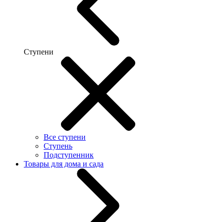
Ступени
Все ступени
Ступень
Подступенник
Товары для дома и сада