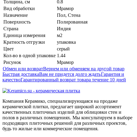
Толщина, см
0.8
Вид обработки
Мрамор
Назначение
Пол, Стена
Поверхность
Полированная
Страна
Индия
Единица измерения
м2
Кратность отгрузки
упаковка
Цвет
серый
Кол-во в одной упаковке
1.44
Рисунок
Мрамор
Обмен или возврат
Вернем или обменяем на другой товар
Быстрая доставка
Вам не придется долго ждать
Гарантия и
качество
Гарантированный возврат товара течение 10 дней
Компания Керамико, специализирующаяся на продаже
керамической плитки, предлагает широкий ассортимент
качественных плиточных изделий для облицовки стен и
полов в различных помещениях. Мы консультируем в выборе
подходящих плиточных решений для различных проектов,
будь то жилые или коммерческие помещения.