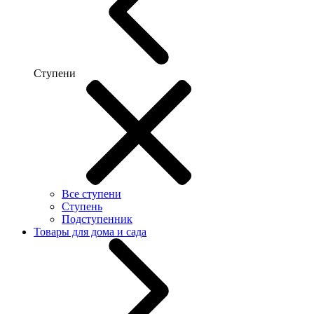
Ступени
Все ступени
Ступень
Подступенник
Товары для дома и сада