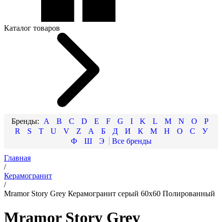
Каталог товаров
A
B
C
D
E
F
G
I
K
L
M
N
O
P
R
S
T
U
V
Z
А
Б
Д
И
К
М
Н
О
С
У
Ф
Ш
Э
Главная
/
Керамогранит
/
Mramor Story Grey Керамогранит серый 60х60 Полированный
Mramor Story Grey