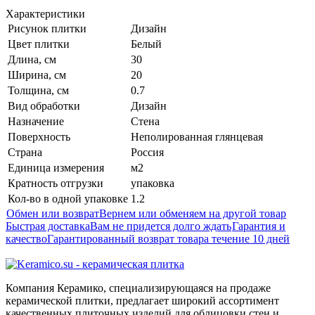
Характеристики
Рисунок плитки
Дизайн
Цвет плитки
Белый
Длина, см
30
Ширина, см
20
Толщина, см
0.7
Вид обработки
Дизайн
Назначение
Стена
Поверхность
Неполированная глянцевая
Страна
Россия
Единица измерения
м2
Кратность отгрузки
упаковка
Кол-во в одной упаковке
1.2
Обмен или возврат
Вернем или обменяем на другой товар
Быстрая доставка
Вам не придется долго ждать
Гарантия и
качество
Гарантированный возврат товара течение 10 дней
Компания Керамико, специализирующаяся на продаже
керамической плитки, предлагает широкий ассортимент
качественных плиточных изделий для облицовки стен и