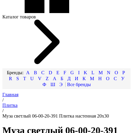
Каталог товаров
A
B
C
D
E
F
G
I
K
L
M
N
O
P
R
S
T
U
V
Z
А
Б
Д
И
К
М
Н
О
С
У
Ф
Ш
Э
Главная
/
Плитка
/
Муза светлый 06-00-20-391 Плитка настенная 20х30
Муза светлый 06-00-20-391