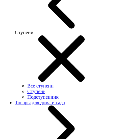
Ступени
Все ступени
Ступень
Подступенник
Товары для дома и сада