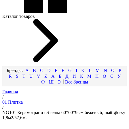
Каталог товаров
A
B
C
D
E
F
G
I
K
L
M
N
O
P
R
S
T
U
V
Z
А
Б
Д
И
К
М
Н
О
С
У
Ф
Ш
Э
Главная
/
01 Плитка
/
NG101 Керамогранит Эгелла 60*60*9 см бежевый, matt-glossy
1,8м2/57,6м2