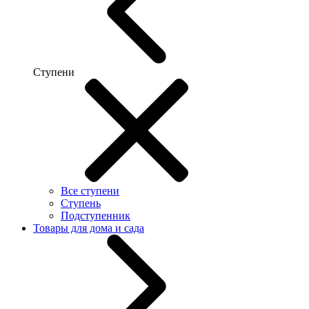
Ступени
Все ступени
Ступень
Подступенник
Товары для дома и сада