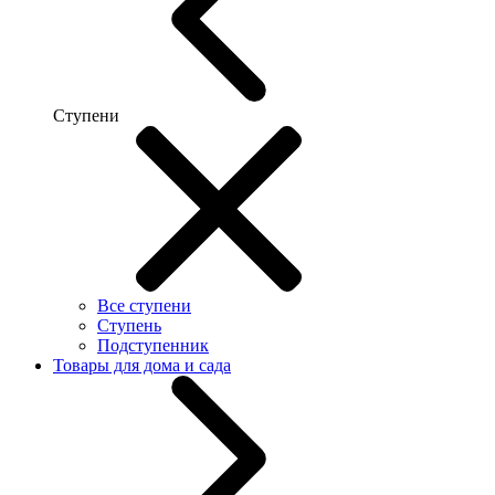
Ступени
Все ступени
Ступень
Подступенник
Товары для дома и сада