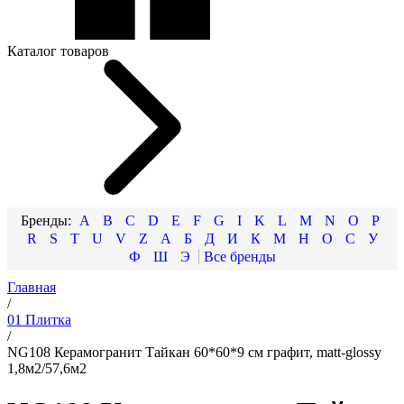
Каталог товаров
A
B
C
D
E
F
G
I
K
L
M
N
O
P
R
S
T
U
V
Z
А
Б
Д
И
К
М
Н
О
С
У
Ф
Ш
Э
Главная
/
01 Плитка
/
NG108 Керамогранит Тайкан 60*60*9 см графит, matt-glossy
1,8м2/57,6м2