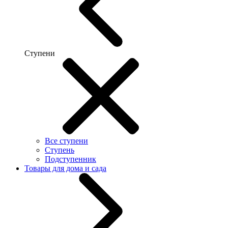
Ступени
Все ступени
Ступень
Подступенник
Товары для дома и сада