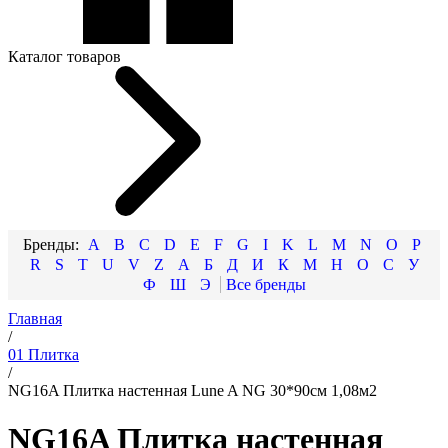
Каталог товаров
A
B
C
D
E
F
G
I
K
L
M
N
O
P
R
S
T
U
V
Z
А
Б
Д
И
К
М
Н
О
С
У
Ф
Ш
Э
Главная
/
01 Плитка
/
NG16A Плитка настенная Lune A NG 30*90см 1,08м2
NG16A Плитка настенная