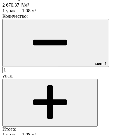
2 670,37
₽
/
м²
1
упак.
=
1,08
м²
Количество:
мин.
1
упак.
Итого:
1
упак.
=
1,08
м²