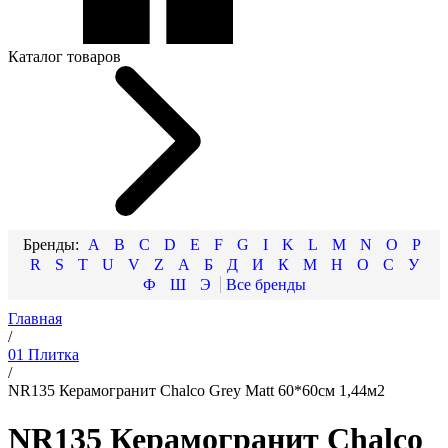
Каталог товаров
A
B
C
D
E
F
G
I
K
L
M
N
O
P
R
S
T
U
V
Z
А
Б
Д
И
К
М
Н
О
С
У
Ф
Ш
Э
Главная
/
01 Плитка
/
NR135 Керамогранит Chalco Grey Matt 60*60см 1,44м2
NR135 Керамогранит Chalco