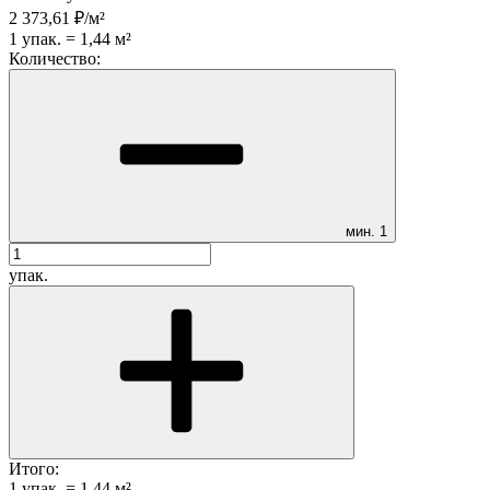
2 373,61
₽
/
м²
1
упак.
=
1,44
м²
Количество:
мин.
1
упак.
Итого:
1
упак.
=
1,44
м²