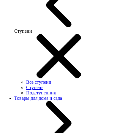
Ступени
Все ступени
Ступень
Подступенник
Товары для дома и сада