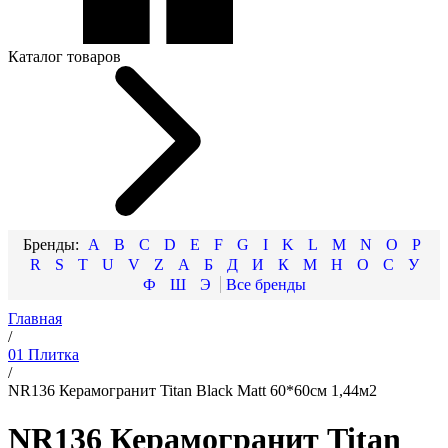
Каталог товаров
A
B
C
D
E
F
G
I
K
L
M
N
O
P
R
S
T
U
V
Z
А
Б
Д
И
К
М
Н
О
С
У
Ф
Ш
Э
Главная
/
01 Плитка
/
NR136 Керамогранит Titan Black Matt 60*60см 1,44м2
NR136 Керамогранит Titan