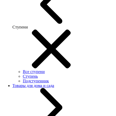
Ступени
Все ступени
Ступень
Подступенник
Товары для дома и сада