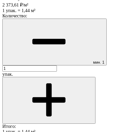
2 373,61
₽
/
м²
1
упак.
=
1,44
м²
Количество:
мин.
1
упак.
Итого:
1
упак.
=
1,44
м²