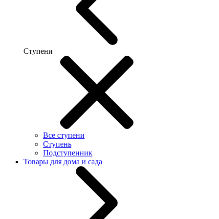
Ступени
Все ступени
Ступень
Подступенник
Товары для дома и сада