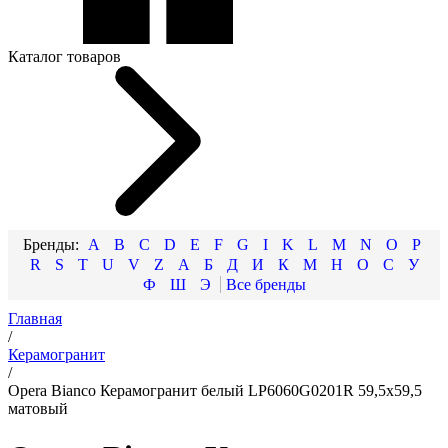
Каталог товаров
A
B
C
D
E
F
G
I
K
L
M
N
O
P
R
S
T
U
V
Z
А
Б
Д
И
К
М
Н
О
С
У
Ф
Ш
Э
Главная
/
Керамогранит
/
Opera Bianco Керамогранит белый LP6060G0201R 59,5х59,5
матовый