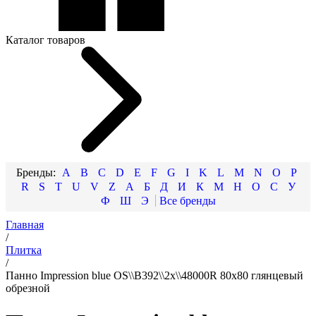
Каталог товаров
A
B
C
D
E
F
G
I
K
L
M
N
O
P
R
S
T
U
V
Z
А
Б
Д
И
К
М
Н
О
С
У
Ф
Ш
Э
Главная
/
Плитка
/
Панно Impression blue OS\\B392\\2x\\48000R 80x80 глянцевый
обрезной