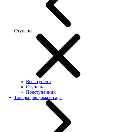
Ступени
Все ступени
Ступень
Подступенник
Товары для дома и сада