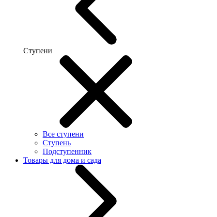
Ступени
Все ступени
Ступень
Подступенник
Товары для дома и сада