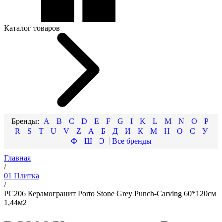
Каталог товаров
A
B
C
D
E
F
G
I
K
L
M
N
O
P
R
S
T
U
V
Z
А
Б
Д
И
К
М
Н
О
С
У
Ф
Ш
Э
Главная
/
01 Плитка
/
PC206 Керамогранит Porto Stone Grey Punch-Carving 60*120см
1,44м2