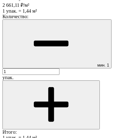
2 661,11
₽
/
м²
1
упак.
=
1,44
м²
Количество:
мин.
1
упак.
Итого:
1
упак.
=
1,44
м²