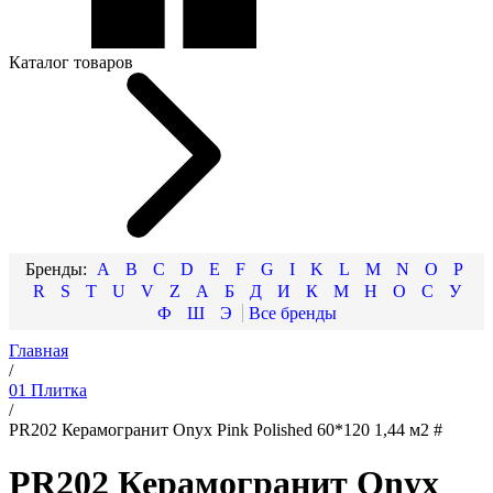
Каталог товаров
A
B
C
D
E
F
G
I
K
L
M
N
O
P
R
S
T
U
V
Z
А
Б
Д
И
К
М
Н
О
С
У
Ф
Ш
Э
Главная
/
01 Плитка
/
PR202 Керамогранит Onyx Pink Polished 60*120 1,44 м2 #
PR202 Керамогранит Onyx