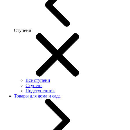
Ступени
Все ступени
Ступень
Подступенник
Товары для дома и сада