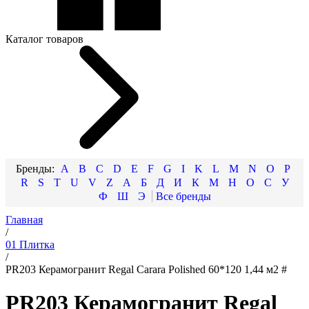
Каталог товаров
A
B
C
D
E
F
G
I
K
L
M
N
O
P
R
S
T
U
V
Z
А
Б
Д
И
К
М
Н
О
С
У
Ф
Ш
Э
Главная
/
01 Плитка
/
PR203 Керамогранит Regal Carara Polished 60*120 1,44 м2 #
PR203 Керамогранит Regal