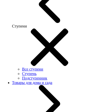
Ступени
Все ступени
Ступень
Подступенник
Товары для дома и сада