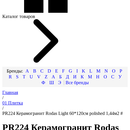
Каталог товаров
A
B
C
D
E
F
G
I
K
L
M
N
O
P
R
S
T
U
V
Z
А
Б
Д
И
К
М
Н
О
С
У
Ф
Ш
Э
Главная
/
01 Плитка
/
PR224 Керамогранит Rodas Light 60*120см polished 1,44м2 #
PR224 Керамогранит Rodas