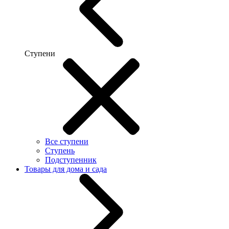
Ступени
Все ступени
Ступень
Подступенник
Товары для дома и сада