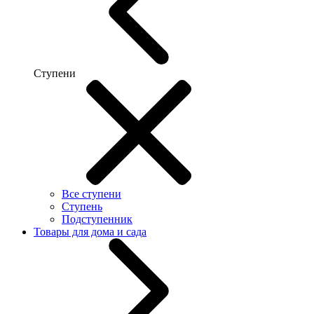
Ступени
Все ступени
Ступень
Подступенник
Товары для дома и сада