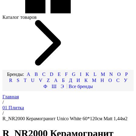
Каталог товаров
A
B
C
D
E
F
G
I
K
L
M
N
O
P
R
S
T
U
V
Z
А
Б
Д
И
К
М
Н
О
С
У
Ф
Ш
Э
Главная
/
01 Плитка
/
R_NR2000 Керамогранит Unico White 60*120см Matt 1,44м2
R_NR2000 Керамогранит