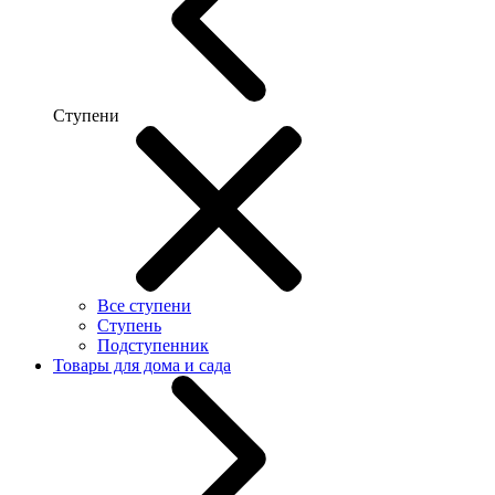
Ступени
Все ступени
Ступень
Подступенник
Товары для дома и сада