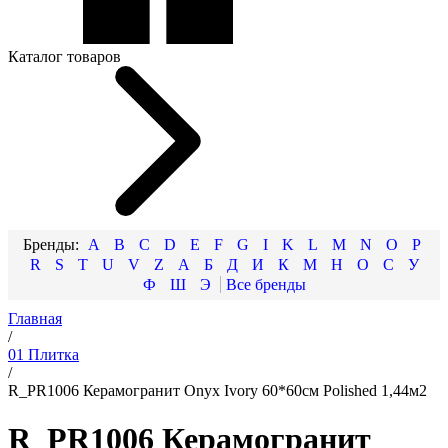
Каталог товаров
A
B
C
D
E
F
G
I
K
L
M
N
O
P
R
S
T
U
V
Z
А
Б
Д
И
К
М
Н
О
С
У
Ф
Ш
Э
Главная
/
01 Плитка
/
R_PR1006 Керамогранит Onyx Ivory 60*60см Polished 1,44м2
R_PR1006 Керамогранит