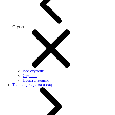
Ступени
Все ступени
Ступень
Подступенник
Товары для дома и сада