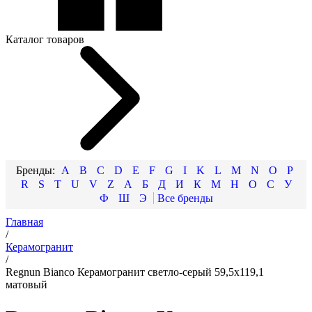
Каталог товаров
A
B
C
D
E
F
G
I
K
L
M
N
O
P
R
S
T
U
V
Z
А
Б
Д
И
К
М
Н
О
С
У
Ф
Ш
Э
Главная
/
Керамогранит
/
Regnun Bianco Керамогранит светло-серый 59,5х119,1
матовый