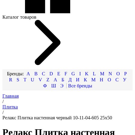
Каталог товаров
A
B
C
D
E
F
G
I
K
L
M
N
O
P
R
S
T
U
V
Z
А
Б
Д
И
К
М
Н
О
С
У
Ф
Ш
Э
Главная
/
Плитка
/
Релакс Плитка настенная черный 10-11-04-605 25х50
Релакс Плитка настенная