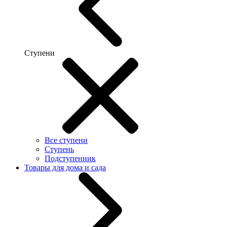
Ступени
Все ступени
Ступень
Подступенник
Товары для дома и сада