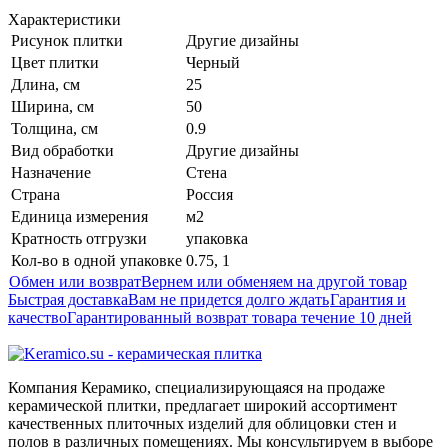
Характеристики
Рисунок плитки
Другие дизайны
Цвет плитки
Черный
Длина, см
25
Ширина, см
50
Толщина, см
0.9
Вид обработки
Другие дизайны
Назначение
Стена
Страна
Россия
Единица измерения
м2
Кратность отгрузки
упаковка
Кол-во в одной упаковке
0.75, 1
Обмен или возврат
Вернем или обменяем на другой товар
Быстрая доставка
Вам не придется долго ждать
Гарантия и
качество
Гарантированный возврат товара течение 10 дней
Компания Керамико, специализирующаяся на продаже
керамической плитки, предлагает широкий ассортимент
качественных плиточных изделий для облицовки стен и
полов в различных помещениях. Мы консультируем в выборе