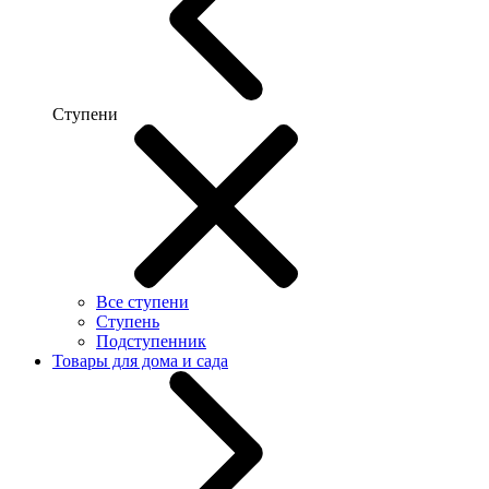
Ступени
Все ступени
Ступень
Подступенник
Товары для дома и сада