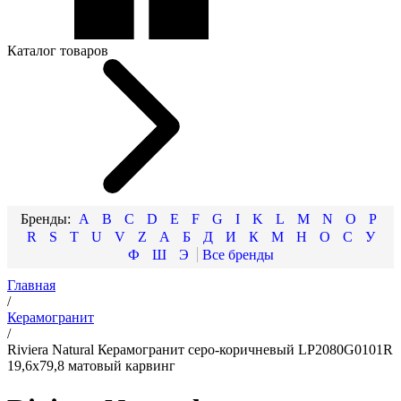
Каталог товаров
A
B
C
D
E
F
G
I
K
L
M
N
O
P
R
S
T
U
V
Z
А
Б
Д
И
К
М
Н
О
С
У
Ф
Ш
Э
Главная
/
Керамогранит
/
Riviera Natural Керамогранит серо-коричневый LP2080G0101R
19,6х79,8 матовый карвинг