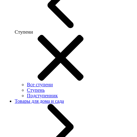
Ступени
Все ступени
Ступень
Подступенник
Товары для дома и сада