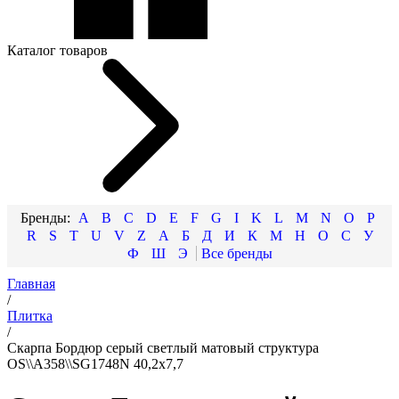
Каталог товаров
A
B
C
D
E
F
G
I
K
L
M
N
O
P
R
S
T
U
V
Z
А
Б
Д
И
К
М
Н
О
С
У
Ф
Ш
Э
Главная
/
Плитка
/
Скарпа Бордюр серый светлый матовый структура
OS\\A358\\SG1748N 40,2x7,7