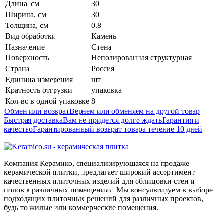
Длина, см
30
Ширина, см
30
Толщина, см
0.8
Вид обработки
Камень
Назначение
Стена
Поверхность
Неполированная структурная
Страна
Россия
Единица измерения
шт
Кратность отгрузки
упаковка
Кол-во в одной упаковке
8
Обмен или возврат
Вернем или обменяем на другой товар
Быстрая доставка
Вам не придется долго ждать
Гарантия и
качество
Гарантированный возврат товара течение 10 дней
Компания Керамико, специализирующаяся на продаже
керамической плитки, предлагает широкий ассортимент
качественных плиточных изделий для облицовки стен и
полов в различных помещениях. Мы консультируем в выборе
подходящих плиточных решений для различных проектов,
будь то жилые или коммерческие помещения.