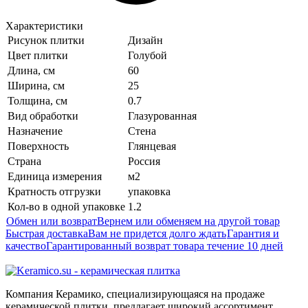
Характеристики
Рисунок плитки
Дизайн
Цвет плитки
Голубой
Длина, см
60
Ширина, см
25
Толщина, см
0.7
Вид обработки
Глазурованная
Назначение
Стена
Поверхность
Глянцевая
Страна
Россия
Единица измерения
м2
Кратность отгрузки
упаковка
Кол-во в одной упаковке
1.2
Обмен или возврат
Вернем или обменяем на другой товар
Быстрая доставка
Вам не придется долго ждать
Гарантия и
качество
Гарантированный возврат товара течение 10 дней
Компания Керамико, специализирующаяся на продаже
керамической плитки, предлагает широкий ассортимент