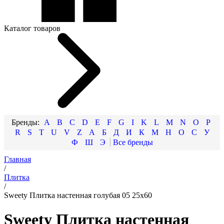
Каталог товаров
A
B
C
D
E
F
G
I
K
L
M
N
O
P
R
S
T
U
V
Z
А
Б
Д
И
К
М
Н
О
С
У
Ф
Ш
Э
Главная
/
Плитка
/
Sweety Плитка настенная голубая 05 25х60
Sweety Плитка настенная