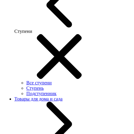
Ступени
Все ступени
Ступень
Подступенник
Товары для дома и сада