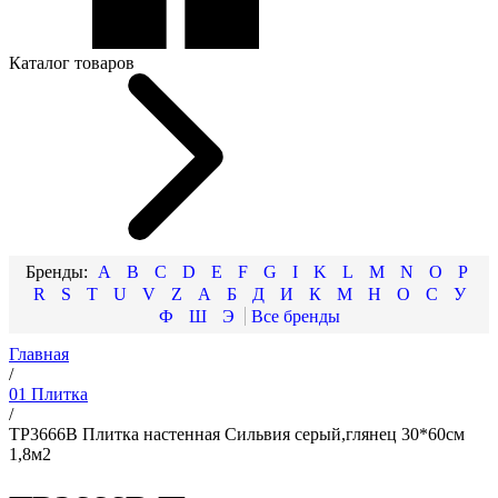
Каталог товаров
A
B
C
D
E
F
G
I
K
L
M
N
O
P
R
S
T
U
V
Z
А
Б
Д
И
К
М
Н
О
С
У
Ф
Ш
Э
Главная
/
01 Плитка
/
TP3666B Плитка настенная Сильвия серый,глянец 30*60см
1,8м2