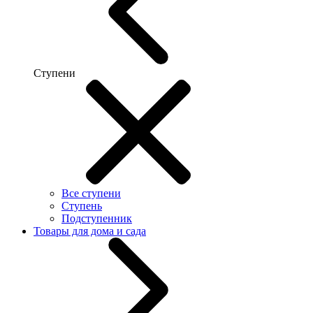
Ступени
Все ступени
Ступень
Подступенник
Товары для дома и сада