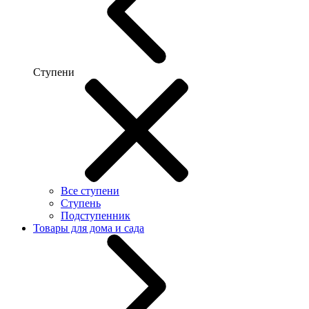
Ступени
Все ступени
Ступень
Подступенник
Товары для дома и сада