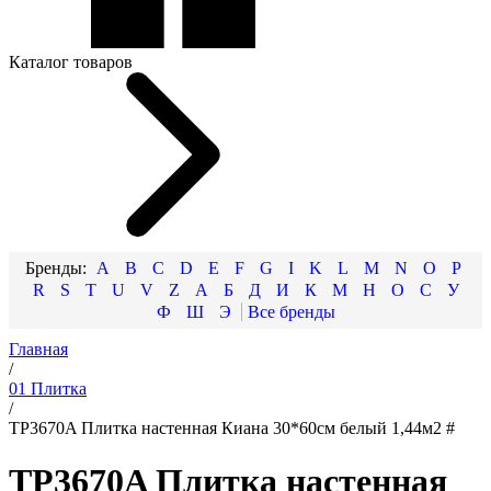
Каталог товаров
A
B
C
D
E
F
G
I
K
L
M
N
O
P
R
S
T
U
V
Z
А
Б
Д
И
К
М
Н
О
С
У
Ф
Ш
Э
Главная
/
01 Плитка
/
TP3670A Плитка настенная Киана 30*60см белый 1,44м2 #
TP3670A Плитка настенная