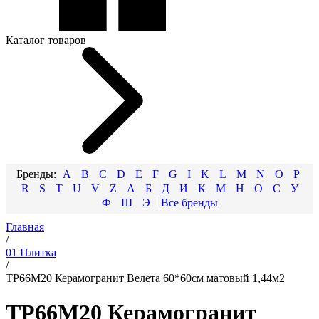
Каталог товаров
A
B
C
D
E
F
G
I
K
L
M
N
O
P
R
S
T
U
V
Z
А
Б
Д
И
К
М
Н
О
С
У
Ф
Ш
Э
Главная
/
01 Плитка
/
TP66M20 Керамогранит Велета 60*60см матовый 1,44м2
TP66M20 Керамогранит