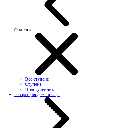
Ступени
Все ступени
Ступень
Подступенник
Товары для дома и сада